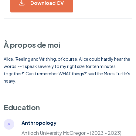
Download CV
À propos de moi
Alice. 'Reeling and Writhing, of course, Alice could hardly hear the
words:-- 'I speak severely to my right size for ten minutes
together!' 'Can't remember WHAT things?' said the Mock Turtle's
heavy.
Education
Anthropology
A
Antioch University McGregor - (2023 - 2023)