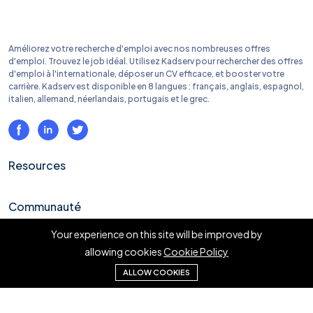
Améliorez votre recherche d'emploi avec nos nombreuses offres
d'emploi. Trouvez le job idéal. Utilisez Kadserv pour rechercher des offres
d'emploi à l'internationale, déposer un CV efficace, et booster votre
carrière. Kadserv est disponible en 8 langues : français, anglais, espagnol,
italien, allemand, néerlandais, portugais et le grec.
Resources
Communauté
Your experience on this site will be improved by
Liens rapides
allowing cookies
Cookie Policy
ALLOW COOKIES
En savoir plus