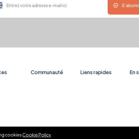
S'abonn
ces
Communauté
Liens rapides
En s
wing cookies
Cookie Policy