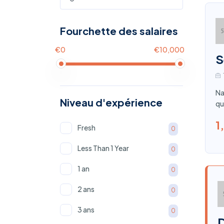
Fourchette des salaires
€0
€10,000
S
Na
Niveau d'expérience
qu
1
Fresh
0
Less Than 1 Year
0
1 an
0
2 ans
0
3 ans
0
D