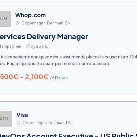
Whop.com
Copenhagen, Denmark, DN
ervices Delivery Manager
Temps plein
il y a 3 ans
tus ea sapiente non quae minus assumenda placeat accusantium. Dol
os. Fugiat optio iusto quam perferendis nam occaecati.
,500€ - 2,100€
/À l'heure
Visa
Copenhagen, Denmark, DN
evOps Account Executive - US Public 