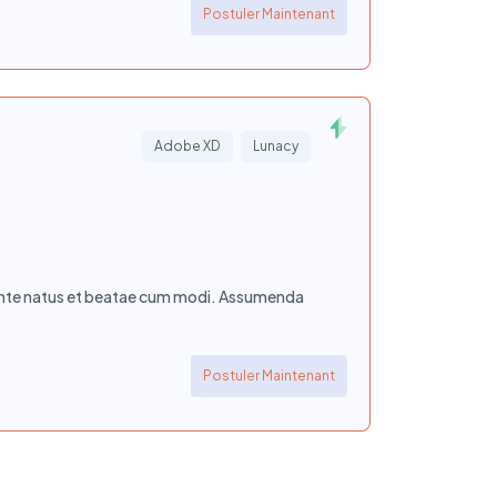
Postuler Maintenant
Adobe XD
Lunacy
iente natus et beatae cum modi. Assumenda
Postuler Maintenant