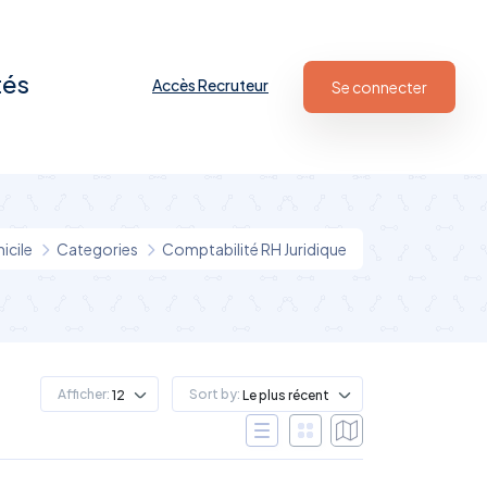
tés
Accès Recruteur
Se connecter
cile
Categories
Comptabilité RH Juridique
Afficher:
Sort by:
12
Le plus récent