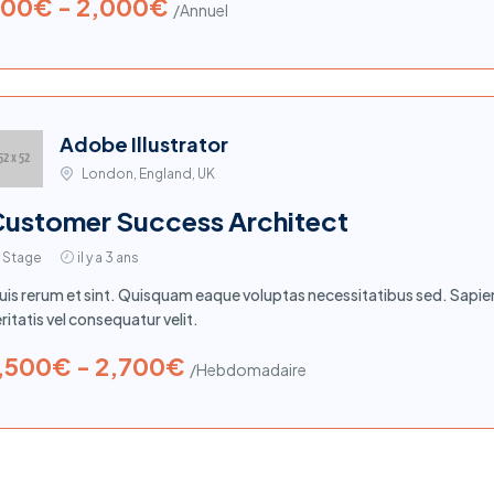
00€ - 2,000€
/Annuel
Adobe Illustrator
London, England, UK
ustomer Success Architect
Stage
il y a 3 ans
uis rerum et sint. Quisquam eaque voluptas necessitatibus sed. Sap
ritatis vel consequatur velit.
,500€ - 2,700€
/Hebdomadaire