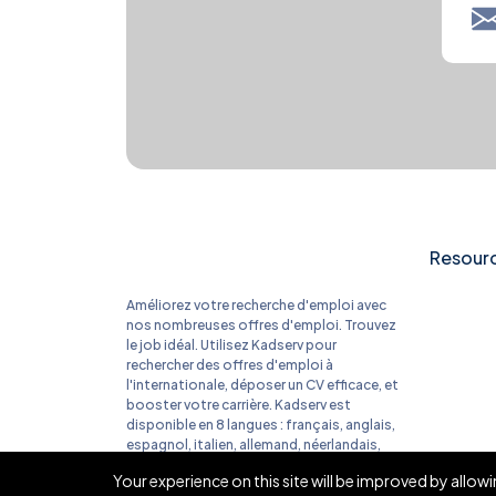
Resour
Améliorez votre recherche d'emploi avec
nos nombreuses offres d'emploi. Trouvez
le job idéal. Utilisez Kadserv pour
rechercher des offres d'emploi à
l'internationale, déposer un CV efficace, et
booster votre carrière. Kadserv est
disponible en 8 langues : français, anglais,
espagnol, italien, allemand, néerlandais,
portugais et le grec.
Your experience on this site will be improved by allo