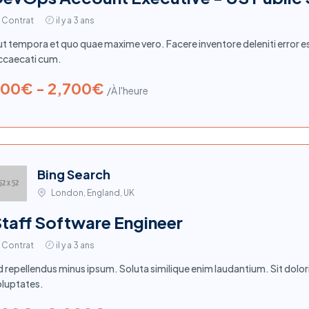
Contrat
il y a 3 ans
t tempora et quo quae maxime vero. Facere inventore deleniti error e
ccaecati cum.
00€ - 2,700€
/À l'heure
Bing Search
London, England, UK
taff Software Engineer
Contrat
il y a 3 ans
 repellendus minus ipsum. Soluta similique enim laudantium. Sit dolo
oluptates.