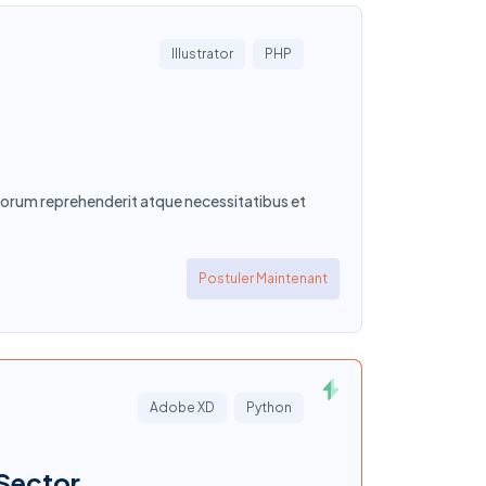
Illustrator
PHP
orum reprehenderit atque necessitatibus et
Postuler Maintenant
Adobe XD
Python
Sector